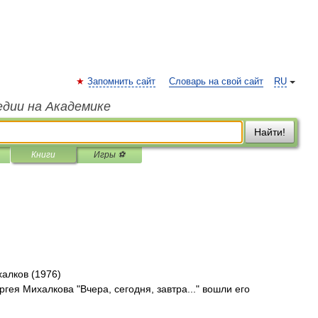
Запомнить сайт
Словарь на свой сайт
RU
едии на Академике
Найти!
Книги
Игры ⚽
алков (1976)
гея Михалкова "Вчера, сегодня, завтра..." вошли его