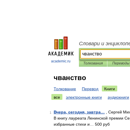
Словари и энциклоп
academic.ru
Толкования
Переводы
чванство
Толкование
Перевод
Книги
все
электронные книги
аудиокниги
Вчера, сегодня, завтра…
, Сергей Мих
1
В книгу лауреата Ленинской премии Сер
избранные стихи и… 500 руб