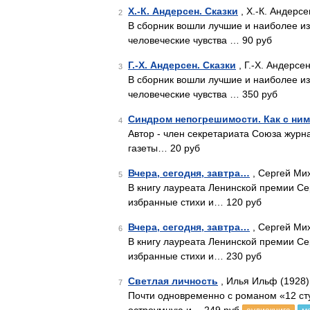
Х.-К. Андерсен. Сказки
, Х.-К. Андерсе
2
В сборник вошли лучшие и наиболее из
человеческие чувства … 90 руб
Г.-Х. Андерсен. Сказки
, Г.-Х. Андерсе
3
В сборник вошли лучшие и наиболее из
человеческие чувства … 350 руб
Синдром непогрешимости. Как с ни
4
Автор - член секретариата Союза журн
газеты… 20 руб
Вчера, сегодня, завтра…
, Сергей Мих
5
В книгу лауреата Ленинской премии Сер
избранные стихи и… 120 руб
Вчера, сегодня, завтра…
, Сергей Мих
6
В книгу лауреата Ленинской премии Се
избранные стихи и… 230 руб
Светлая личность
, Илья Ильф (1928)
7
Почти одновременно с романом «12 ст