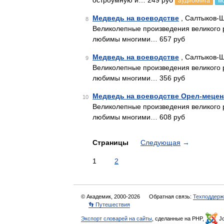
остроумную и… 249 руб
аудиокнига
м
Медведь на воеводстве
, Салтыков-
8
Великолепные произведения великого 
любимы многими… 657 руб
Медведь на воеводстве
, Салтыков-
9
Великолепные произведения великого 
любимы многими… 356 руб
Медведь на воеводстве Орел-мецен
10
Великолепные произведения великого 
любимы многими… 608 руб
Страницы
Следующая
→
1
2
© Академик, 2000-2026
Обратная связь:
Техподдерж
👣 Путешествия
Экспорт словарей на сайты
, сделанные на PHP,
Jo